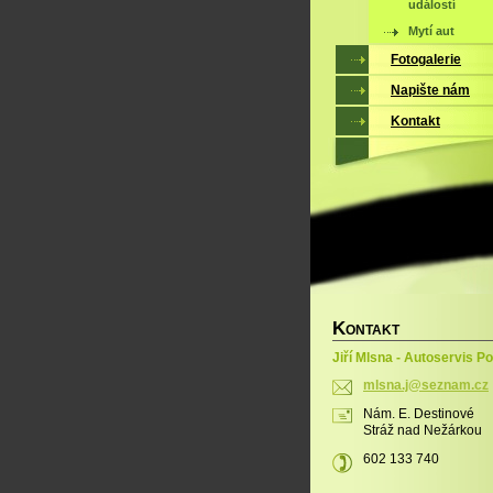
událostí
Mytí aut
Fotogalerie
Napište nám
Kontakt
K
ONTAKT
Jiří Mlsna - Autoservis P
mlsna.j@
seznam.c
z
Nám. E. Destinové
Stráž nad Nežárkou
602 133 740