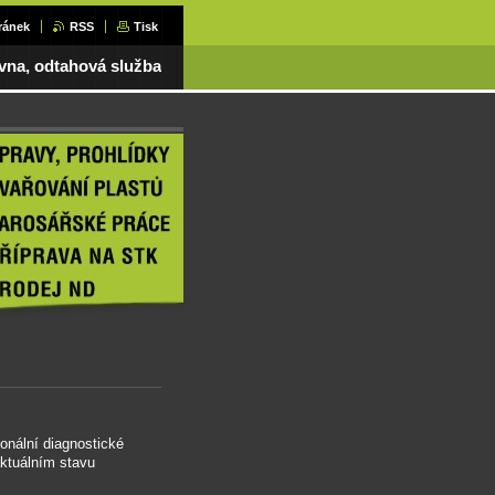
ránek
RSS
Tisk
ovna, odtahová služba
onální diagnostické
aktuálním stavu