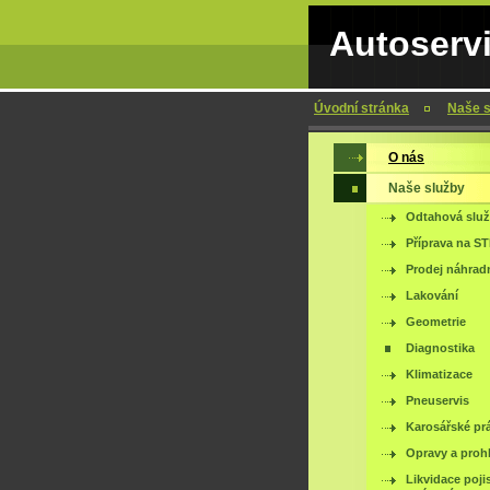
Autoserv
Úvodní stránka
Naše s
O nás
Naše služby
Odtahová slu
Příprava na S
Prodej náhradn
Lakování
Geometrie
Diagnostika
Klimatizace
Pneuservis
Karosářské pr
Opravy a proh
Likvidace poji