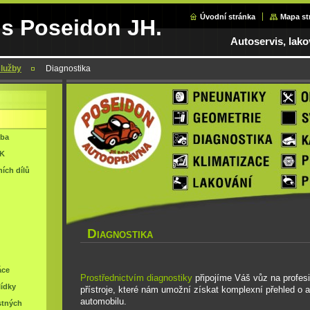
Úvodní stránka
Mapa st
is Poseidon JH.
Autoservis, lak
lužby
Diagnostika
žba
TK
ích dílů
D
IAGNOSTIKA
áce
Prostřednictvím diagnostiky
připojíme Váš vůz na profesi
lídky
přístroje, které nám umožní získat komplexní přehled o 
automobilu.
stných