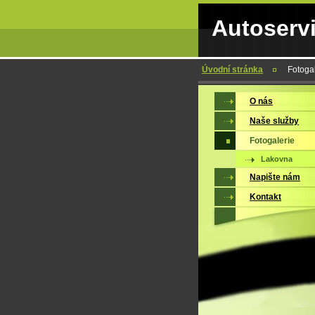
Autoserv
Úvodní stránka
Fotoga
O nás
Naše služby
Fotogalerie
Lakovna
Napište nám
Kontakt