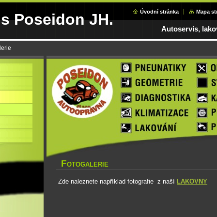
Úvodní stránka
Mapa st
is Poseidon JH.
Autoservis, lak
lerie
F
OTOGALERIE
Zde naleznete například fotografie z naší
LAKOVNY