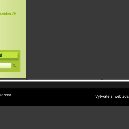
oseidon JH
Í
razena.
Vytvořte si web zda