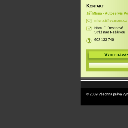
K
ONTAKT
Jiří Mlsna - Autoservis P
mlsna.j@
seznam.c
z
Nám. E. Destinové
Stráž nad Nežárkou
602 133 740
V
YHLEDÁVÁN
© 2009 Všechna práva vyh